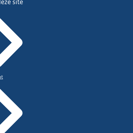
eze site
ht