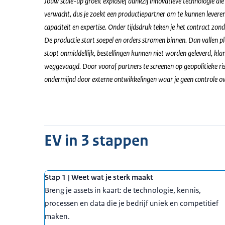
Jouw scale-up groeit explosief dankzij innovatieve technologie die
verwacht, dus je zoekt een productiepartner om te kunnen leveren.
capaciteit en expertise. Onder tijdsdruk teken je het contract zond
De productie start soepel en orders stromen binnen. Dan vallen plo
stopt onmiddellijk, bestellingen kunnen niet worden geleverd, kla
weggevaagd. Door vooraf partners te screenen op geopolitieke risic
ondermijnd door externe ontwikkelingen waar je geen controle ov
EV in 3 stappen
Stap 1 | Weet wat je sterk maakt
Breng je assets in kaart: de technologie, kennis,
processen en data die je bedrijf uniek en competitief
maken.