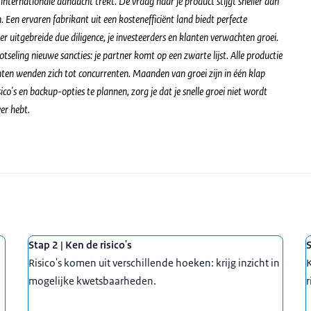
 internationale aandacht trekt. De vraag naar je product stijgt sneller dan
 Een ervaren fabrikant uit een kostenefficiënt land biedt perfecte
er uitgebreide due diligence, je investeerders en klanten verwachten groei.
tseling nieuwe sancties: je partner komt op een zwarte lijst. Alle productie
nten wenden zich tot concurrenten. Maanden van groei zijn in één klap
o's en backup-opties te plannen, zorg je dat je snelle groei niet wordt
er hebt.
Stap 2 | Ken de risico's
S
Risico's komen uit verschillende hoeken: krijg inzicht in
K
mogelijke kwetsbaarheden.