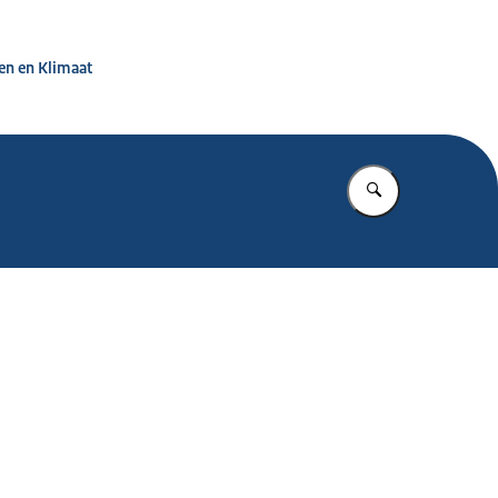
jf weerbaar
en en Klimaat
Vul in wat u z