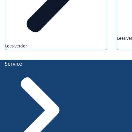
Lees ve
Lees verder
Service