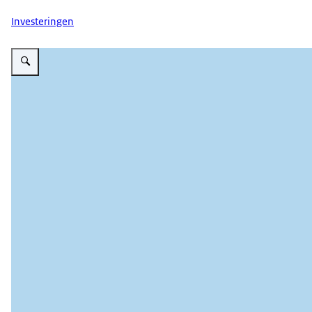
Investeringen
Vergroot afbeelding Visuele ondersteuning bij Bescherm je groei. Er zijn twe