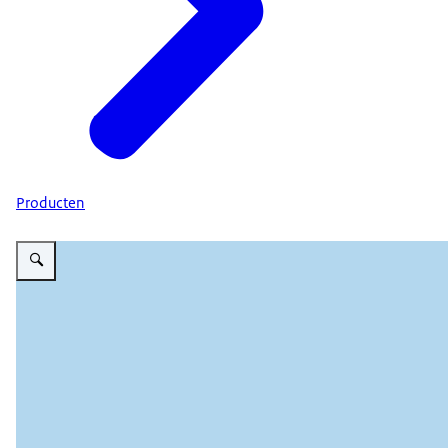
Producten
Vergroot afbeelding Visuele ondersteuning bij Bescherm je product. Een hand