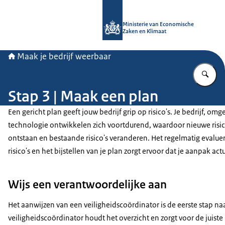
Naar de homepage van Maak je bedri
Ministerie van Economische
Zaken en Klimaat
Maak je bedrijf weerbaar
Vu
Stap 3 | Maak een plan
Een gericht plan geeft jouw bedrijf grip op risico's. Je bedrijf, omg
technologie ontwikkelen zich voortdurend, waardoor nieuwe risic
ontstaan en bestaande risico's veranderen. Het regelmatig evalue
risico's en het bijstellen van je plan zorgt ervoor dat je aanpak actu
Wijs een verantwoordelijke aan
Het aanwijzen van een veiligheidscoördinator is de eerste stap na
veiligheidscoördinator houdt het overzicht en zorgt voor de juist