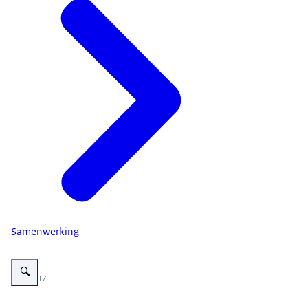
Samenwerking
Vergroot afbeelding Visuele ondersteuning bij Bescherm je samenwerking. E
Beeld: © EZ