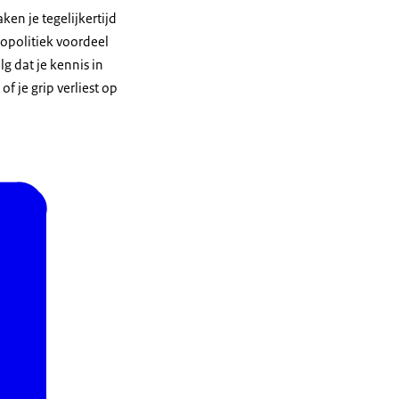
en je tegelijkertijd
opolitiek voordeel
lg dat je kennis in
f je grip verliest op