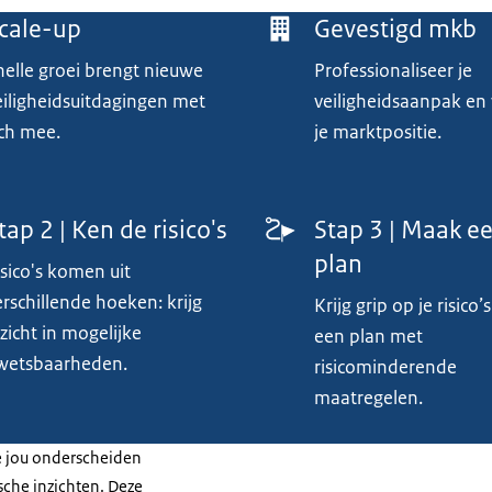
cale-up
Gevestigd mkb
nelle groei brengt nieuwe
Professionaliseer je
eiligheidsuitdagingen met
veiligheidsaanpak en 
ich mee.
je marktpositie.
tap 2 | Ken de risico's
Stap 3 | Maak e
plan
isico's komen uit
erschillende hoeken: krijg
Krijg grip op je risico
nzicht in mogelijke
een plan met
wetsbaarheden.
risicominderende
maatregelen.
ie jou onderscheiden
sche inzichten. Deze