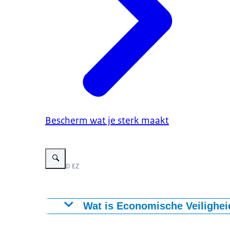
Bescherm wat je sterk maakt
Vergroot afbeelding Illustratie Bescherm wat je sterk maakt
Beeld: © EZ
Wat is Economische Veilighei
Met economische veiligheid bedoelen we de 