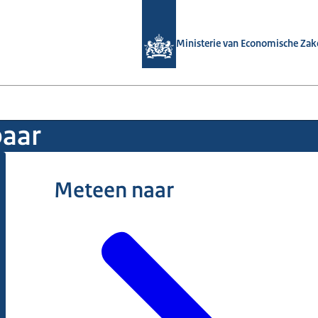
Naar de homepage van Maak je bedri
Ministerie van Economische Zak
baar
Meteen naar