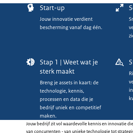
Menu
Start-up
S
Jouw innovatie verdient
S
bescherming vanaf dag één.
v
z
Stap 1 | Weet wat je
S
sterk maakt
R
v
Breng je assets in kaart: de
i
technologie, kennis,
k
processen en data die je
bedrijf uniek en competitief
maken.
Jouw bedrijf zit vol waardevolle kennis en innovatie d
van concurrenten - van unieke technologie tot strategi