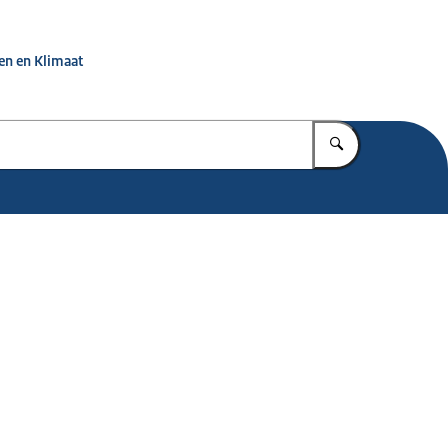
jf weerbaar
en en Klimaat
Vul in wat u z