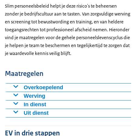
Slim personeelsbeleid helpt je deze risico's te beheersen
zonder je bedrijfscultuur aan te tasten. Van zorgvuldige werving
en screening tot bewustwording en training, en van heldere
toegangsrechten tot professioneel afscheid nemen. Hieronder
vind je maatregelen voor de gehele personeelslevenscyclus die
je helpen je team te beschermen en tegelijkertijd te zorgen dat
je waardevolle kennis veilig blijft.
Maatregelen
Overkoepelend
Stel een procedure vast voor veranderingen op
Werving
personeelsvlak.
Controleer bij kritieke functies de integriteit van
In dienst
kandidaten met passende aandacht.
Laat nieuw personeel kennismaken met
Uit dienst
Maak regels voor verantwoord gebruik van ICT-
bedrijfsnormen en -waarden via leermodules bij
Zorg voor nazorg aan personeel dat met gevoelige
bedrijfsmiddelen.
Verifieer identiteit van kandidaten, controleer of
indiensttreding.
dossiers heeft gewerkt en houd contact.
EV in drie stappen
personen zijn wie ze beweren te zijn. Raadpleeg
Stel regels op voor veilig thuiswerken en externe