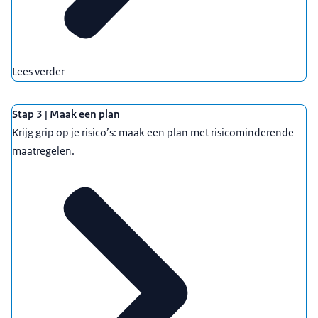
nodig zijn.
Neem integriteitstest af waar passend voor de
functie.
Lees verder
Stap 3 | Maak een plan
Krijg grip op je risico’s: maak een plan met risicominderende
rechtenmatrix
voor overzicht en controle.
maatregelen.
Neem geheimhoudingsbepalingen op in
arbeidsovereenkomsten die ook gelden na
uitdiensttreding.