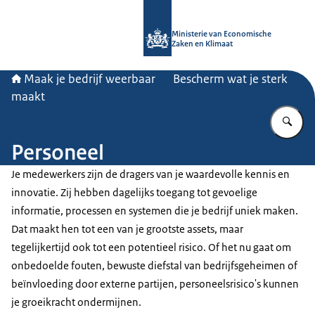
Naar de homepage van Maak je bedri
Ministerie van Economische
Zaken en Klimaat
Maak je bedrijf weerbaar
Bescherm wat je sterk
maakt
Vu
Personeel
Je medewerkers zijn de dragers van je waardevolle kennis en
innovatie. Zij hebben dagelijks toegang tot gevoelige
informatie, processen en systemen die je bedrijf uniek maken.
Dat maakt hen tot een van je grootste assets, maar
tegelijkertijd ook tot een potentieel risico. Of het nu gaat om
onbedoelde fouten, bewuste diefstal van bedrijfsgeheimen of
beïnvloeding door externe partijen, personeelsrisico's kunnen
je groeikracht ondermijnen.