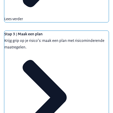
Lees verder
Stap 3 | Maak een plan
Krijg grip op je risico’s: maak een plan met risicominderende
Bureau Toetsing Investeringen (BTI)
als dit verplicht
maatregelen.
is. Zowel jij als investeerders moeten dit doen.