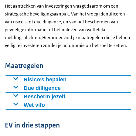
Het aantrekken van investeringen vraagt daarom om een
strategische beveiligingsaanpak. Van het vroeg identificeren
van risico's tot due diligence, en van het beschermen van
gevoelige informatie tot het naleven van wettelijke
meldingsplichten. Hieronder vind je maatregelen die je helpen
veilig te investeren zonder je autonomie op het spel te zetten.
Maatregelen
Risico’s bepalen
Voer een vroege risicoanalyse uit voor beter
Due dilligence
geïnformeerde beslissingen, mitigerende
Doe grondig due diligence-onderzoek naar partijen
Bescherm jezelf
maatregelen en een sterkere
waarvan je investeringen zoekt, inclusief:
Beperk of bescherm gevoelige informatie die je deelt
Wet vifo
onderhandelingspositie.
met potentiële investeerders, voor en na de
Controleer of de transactie een meldingsplicht heeft
Onderzoek alle gerelateerde partijen, zoals alle
investering.
onder de Wet investeringen, fusies en overnames (
Weet wat het meest waardevol is voor je bedrijf en
EV in drie stappen
leden van een investeringsconsortium,
wat je moet beschermen,
doe de EV-scan
.
fondsbeheerders en andere alternatieve
Overweeg commerciële opties en pak risico's