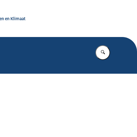
jf weerbaar
en en Klimaat
Vul in wat u z