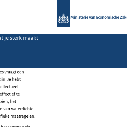
Naar de homepage van Maak je bedri
Ministerie van Economische Zak
t je sterk maakt
es vraagt een
ijn. Je hebt
ellectueel
fectief te
oien, het
en van waterdichte
ifieke maatregelen.
ch beschermen via